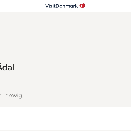
Ådal
r Lemvig.