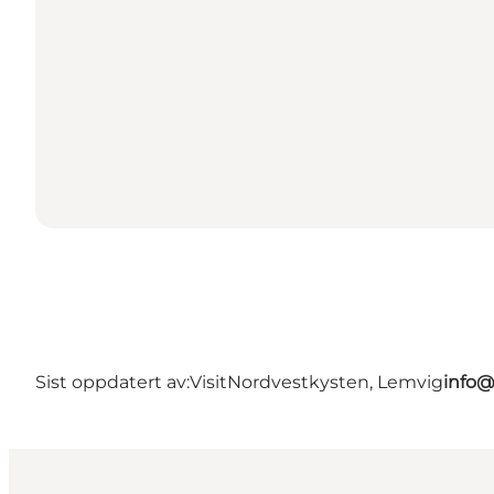
Sist oppdatert av:
VisitNordvestkysten, Lemvig
info@