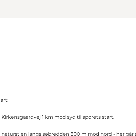
art:
Kirkensgaardvej 1 km mod syd til sporets start.
ølg naturstien langs søbredden 800 m mod nord - her går