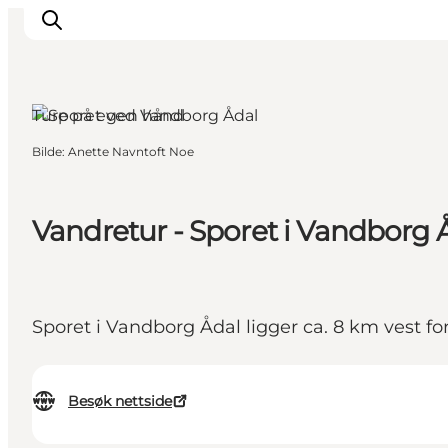
Ture på egen hånd
Bilde
:
Anette Navntoft Noe
Inspirasjon
Reisemål
Aktiviteter
Vandretur - Sporet i Vandborg 
Overnatting
Planlegg reisen
Sporet i Vandborg Ådal ligger ca. 8 km vest fo
Besøk nettside