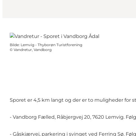
Bilde
:
Lemvig - Thyborøn Turistforening
©
Vandretur, Vandborg
Sporet er 4,5 km langt og der er to muligheder for st
- Vandborg Fælled, Råbjergvej 20, 7620 Lemvig. Følg 
- Gåskjærvej, parkering i svinget ved Ferring Sø. F