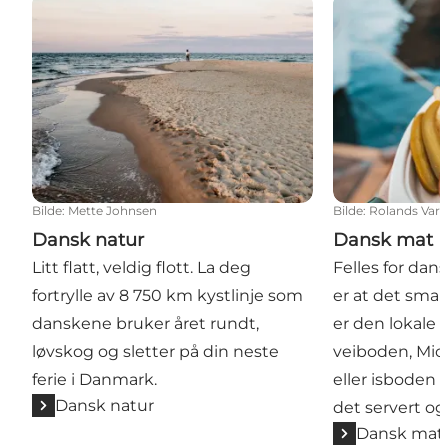
Dansk natur
Dansk mat
Bilde
:
Mette Johnsen
Bilde
:
Rolands Vars
Dansk natur
Dansk mat
Litt flatt, veldig flott. La deg
Felles for da
fortrylle av 8 750 km kystlinje som
er at det smak
danskene bruker året rundt,
er den lokale
løvskog og sletter på din neste
veiboden, Mic
ferie i Danmark.
eller isboden 
Dansk natur
det servert og
Dansk mat