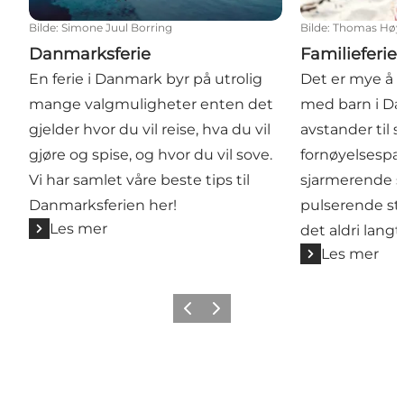
Bilde
:
Simone Juul Borring
Bilde
:
Thomas Høyr
Danmarksferie
Familieferie
En ferie i Danmark byr på utrolig
Det er mye å o
mange valgmuligheter enten det
med barn i Da
gjelder hvor du vil reise, hva du vil
avstander til 
gjøre og spise, og hvor du vil sove.
fornøyelsespar
Vi har samlet våre beste tips til
sjarmerende 
Danmarksferien her!
pulserende st
Les mer
det aldri langt
Les mer
Forrige
Neste