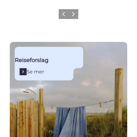
Forrige
Neste
Se mer
Reiseforslag
Se mer