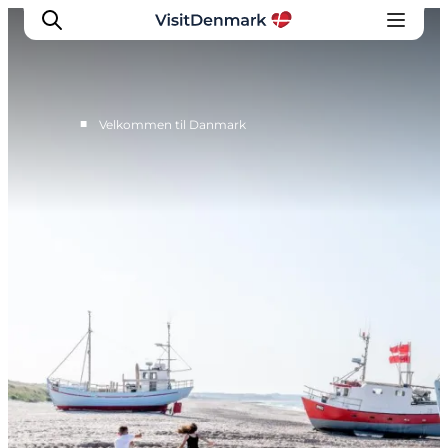
■
Velkommen til Danmark
Inspirasjon
Reisemål
Aktiviteter
Overnatting
Planlegg reisen