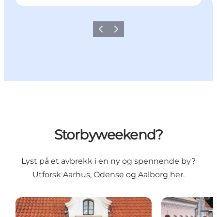
Forrige
Neste
Storbyweekend?
Lyst på et avbrekk i en ny og spennende by?
Utforsk Aarhus, Odense og Aalborg her.
Hippe Aarhus
Eventyrlige O