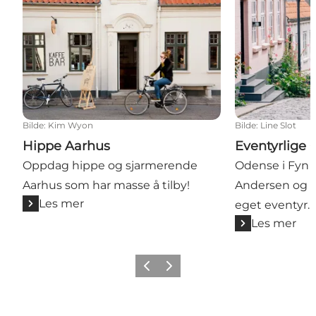
Bilde
:
Kim Wyon
Bilde
:
Line Slot
Hippe Aarhus
Eventyrlige
Oppdag hippe og sjarmerende
Odense i Fyn e
Aarhus som har masse å tilby!
Andersen og h
Les mer
eget eventyr.
Les mer
Forrige
Neste