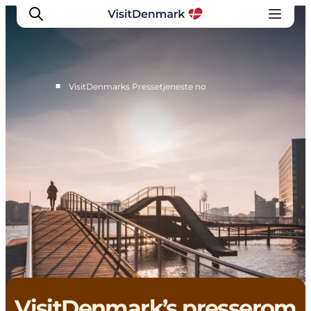
■
VisitDenmarks Pressetjeneste no
Pressetjeneste
Bilder
Kontakt oss
VisitDenmark’s presserom