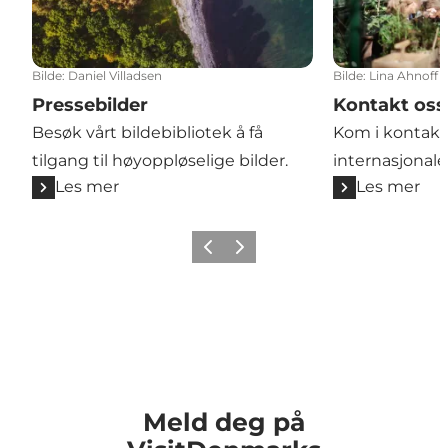
Bilde
:
Daniel Villadsen
Bilde
:
Lina Ahnoff
Pressebilder
Kontakt oss
Besøk vårt bildebibliotek å få
Kom i kontak
tilgang til høyoppløselige bilder.
internasjonal
Les mer
Les mer
Forrige
Neste
Meld deg på