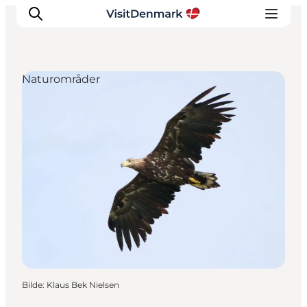
Naturområder
Inspirasjon
Reisemål
Aktiviteter
Overnatting
Planlegg reisen
Bilde
:
Klaus Bek Nielsen