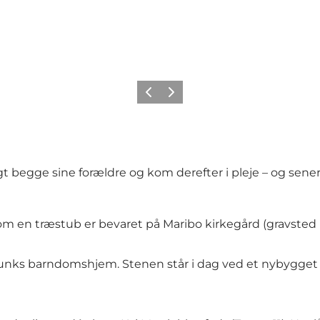
Forrige
Neste
igt begge sine forældre og kom derefter i pleje – og sene
en træstub er bevaret på Maribo kirkegård (gravsted nr
unks barndomshjem. Stenen står i dag ved et nybygget