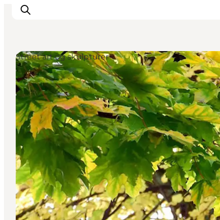
Street art og skulpturer
Inspirasjon
Reisemål
Aktiviteter
Overnatting
Planlegg reisen