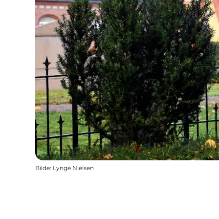
Bilde
:
Lynge Nielsen