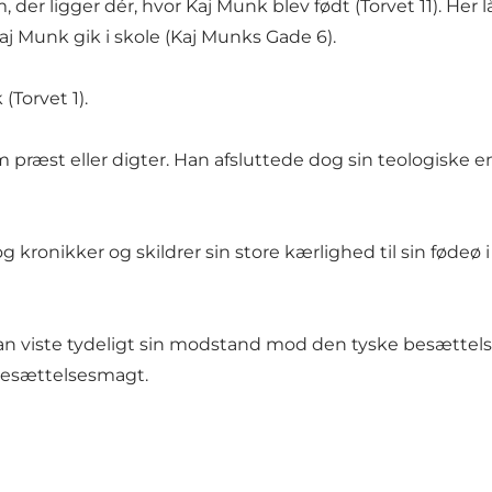
er ligger dér, hvor Kaj Munk blev født (Torvet 11). Her 
 Munk gik i skole (Kaj Munks Gade 6).
(Torvet 1).
m præst eller digter. Han afsluttede dog sin teologiske
og kronikker og skildrer sin store kærlighed til sin fødeø 
n viste tydeligt sin modstand mod den tyske besættelse 
 besættelsesmagt.