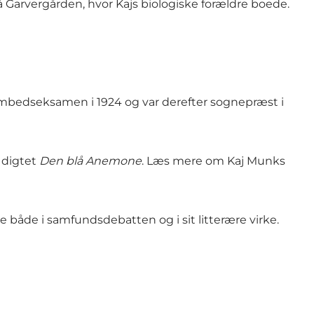
lå Garvergården, hvor Kajs biologiske forældre boede.
 embedseksamen i 1924 og var derefter sognepræst i
i digtet
Den blå Anemone
. Læs mere om Kaj Munks
både i samfundsdebatten og i sit litterære virke.