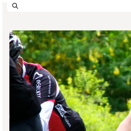
Øvrige aktiviteter
Inspirasjon
Reisemål
Aktiviteter
Overnatting
Planlegg reisen