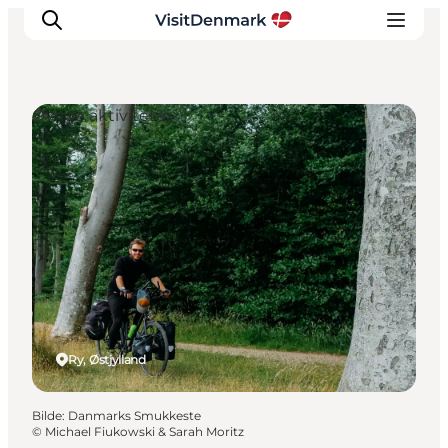
Øvrige aktiviteter
Inspirasjon
Reisemål
Aktiviteter
Overnatting
Planlegg reisen
Ry, Østjylland
Bilde
:
Danmarks Smukkeste
©
Michael Fiukowski & Sarah Moritz