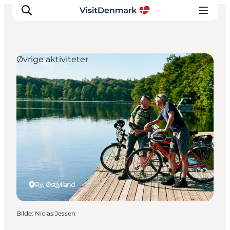
Øvrige aktiviteter
Inspirasjon
Reisemål
Aktiviteter
Overnatting
Planlegg reisen
Ry, Østjylland
Bilde
:
Niclas Jessen