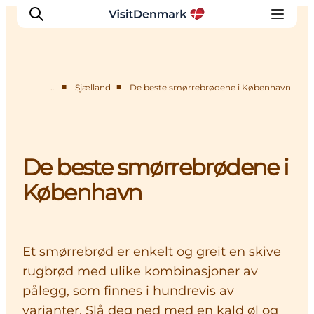
■
■
…
Sjælland
De beste smørrebrødene i København
Inspirasjon
Reisemål
Aktiviteter
De beste smørrebrødene i
Overnatting
København
Planlegg reisen
Et smørrebrød er enkelt og greit en skive
rugbrød med ulike kombinasjoner av
pålegg, som finnes i hundrevis av
varianter. Slå deg ned med en kald øl og