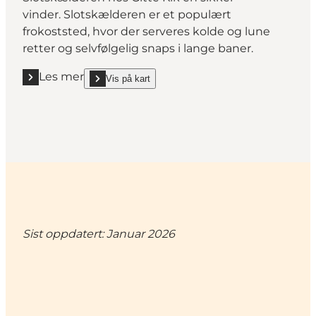
vinder. Slotskælderen er et populært
frokoststed, hvor der serveres kolde og lune
retter og selvfølgelig snaps i lange baner.
Les mer
Vis på kart
Les mer "Slotskælderen hos Gitte Kik "
show Slotskælderen hos Gitte Kik on_map
Sist oppdatert: Januar 2026