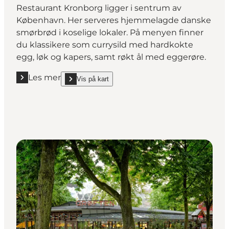
Restaurant Kronborg ligger i sentrum av
København. Her serveres hjemmelagde danske
smørbrød i koselige lokaler. På menyen finner
du klassikere som currysild med hardkokte
egg, løk og kapers, samt røkt ål med eggerøre.
Les mer
Vis på kart
Les mer "Restaurant Kronborg"
show Restaurant Kronborg on_map