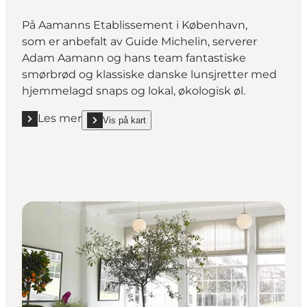
På Aamanns Etablissement i København,
som er anbefalt av Guide Michelin, serverer
Adam Aamann og hans team fantastiske
smørbrød og klassiske danske lunsjretter med
hjemmelagd snaps og lokal, økologisk øl.
Les mer
Vis på kart
Les mer "Aamanns Etablissement"
show Aamanns Etablissement on_map