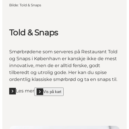
Bilde
:
Told & Snaps
Told & Snaps
Smørbrødene som serveres på Restaurant Told
og Snaps i København er kanskje ikke de mest
innovative, men de er alltid ferske, godt
tilberedt og utrolig gode. Her kan du spise
ordentlig klassiske smørbrød og ta en snaps til.
Les mer
Vis på kart
Les mer "Told & Snaps"
show Told & Snaps on_map