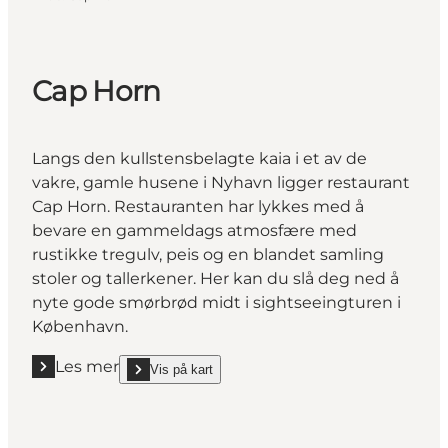
Cap Horn
Langs den kullstensbelagte kaia i et av de
vakre, gamle husene i Nyhavn ligger restaurant
Cap Horn. Restauranten har lykkes med å
bevare en gammeldags atmosfære med
rustikke tregulv, peis og en blandet samling
stoler og tallerkener. Her kan du slå deg ned å
nyte gode smørbrød midt i sightseeingturen i
København.
Les mer
Vis på kart
Les mer "Cap Horn"
show Cap Horn on_map