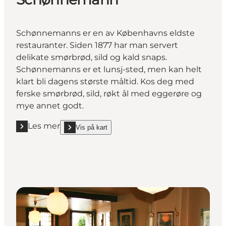
Schønnemanns er en av Københavns eldste
restauranter. Siden 1877 har man servert
delikate smørbrød, sild og kald snaps.
Schønnemanns er et lunsj-sted, men kan helt
klart bli dagens største måltid. Kos deg med
ferske smørbrød, sild, røkt ål med eggerøre og
mye annet godt.
Les mer
Vis på kart
Les mer "Schønnemann"
show Schønnemann on_map