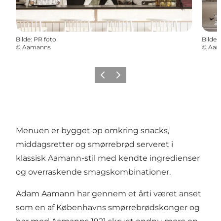
Bilde
:
PR foto
Bilde
:
©
Aamanns
©
Aam
Forrige
Neste
Menuen er bygget op omkring snacks,
middagsretter og smørrebrød serveret i
klassisk Aamann-stil med kendte ingredienser
og overraskende smagskombinationer.
Adam Aamann har gennem et årti været anset
som en af Københavns smørrebrødskonger og