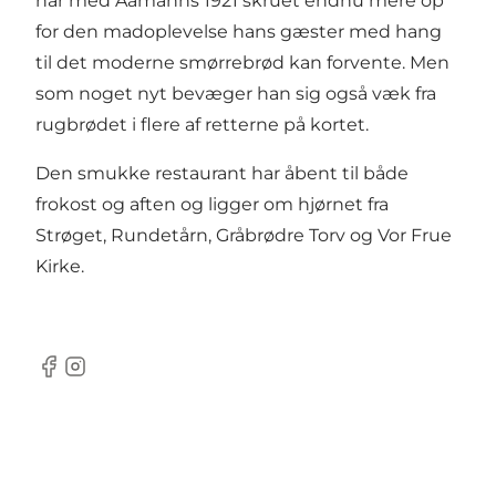
har med Aamanns 1921 skruet endnu mere op
for den madoplevelse hans gæster med hang
til det moderne smørrebrød kan forvente. Men
som noget nyt bevæger han sig også væk fra
rugbrødet i flere af retterne på kortet.
Den smukke restaurant har åbent til både
frokost og aften og ligger om hjørnet fra
Strøget
, Rundetårn, Gråbrødre Torv og Vor Frue
Kirke.
Facebook
Instagram