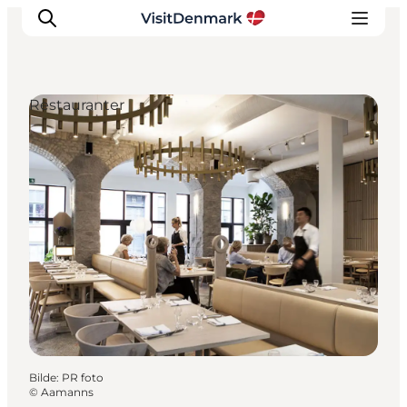
Restauranter
Inspirasjon
Reisemål
Aktiviteter
Overnatting
Planlegg reisen
Bilde
:
PR foto
©
Aamanns