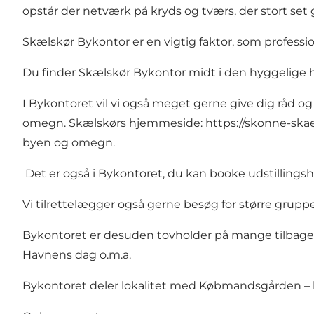
opstår der netværk på kryds og tværs, der stort set g
Skælskør Bykontor er en vigtig faktor, som profess
Du finder Skælskør Bykontor midt i den hyggelige
I Bykontoret vil vi også meget gerne give dig råd og
omegn. Skælskørs hjemmeside:
https://skonne-ska
byen og omegn.
Det er også i Bykontoret, du kan booke udstillingsh
Vi tilrettelægger også gerne besøg for større grupp
Bykontoret er desuden tovholder på mange tilbageven
Havnens dag o.m.a.
Bykontoret deler lokalitet med Købmandsgården – bru