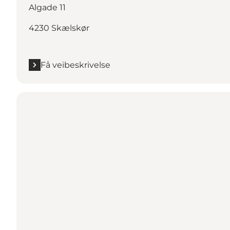
Algade 11
4230 Skælskør
Få veibeskrivelse