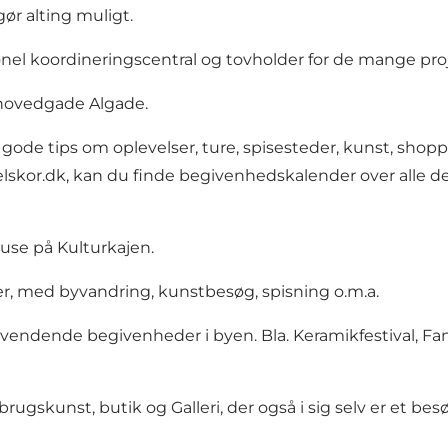
ør alting muligt.
ionel koordineringscentral og tovholder for de mange pr
 hovedgade Algade.
 gode tips om oplevelser, ture, spisesteder, kunst, shopp
elskor.dk
, kan du finde begivenhedskalender over alle de 
use på Kulturkajen.
er, med byvandring, kunstbesøg, spisning o.m.a.
dende begivenheder i byen. Bla. Keramikfestival, Famili
gskunst, butik og Galleri, der også i sig selv er et bes