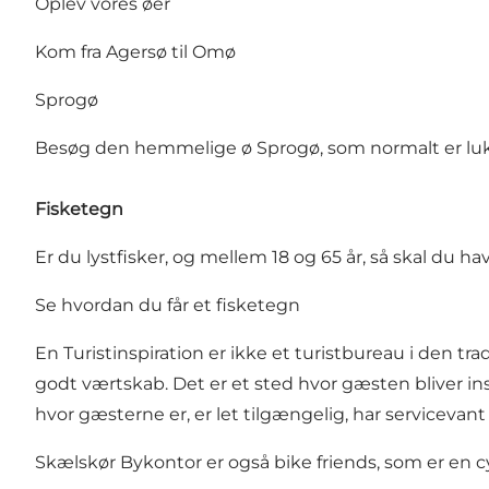
Oplev vores øer
Kom fra Agersø til Omø
Sprogø
Besøg den hemmelige ø Sprogø, som normalt er luk
Fisketegn
Er du lystfisker, og mellem 18 og 65 år, så skal du hav
Se hvordan du får et
fisketegn
En Turistinspiration er ikke et turistbureau i den tra
godt værtskab. Det er et sted hvor gæsten bliver insp
hvor gæsterne er, er let tilgængelig, har service
Skælskør Bykontor er også bike friends, som er e