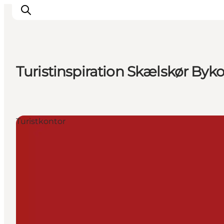
Turistinspiration Skælskør Byk
Inspirasjon
Reisemål
Aktiviteter
Turistkontor
Overnatting
Planlegg reisen