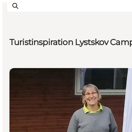
Turistinspiration Lystskov Cam
Inspirasjon
Reisemål
Aktiviteter
Turistkontor
Overnatting
Planlegg reisen