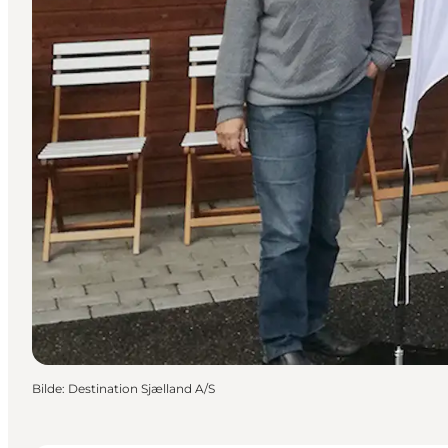
Bilde
:
Destination Sjælland A/S