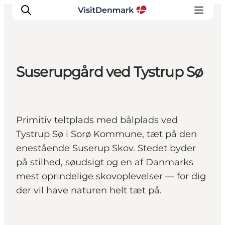
Suserupgård ved Tystrup Sø
Inspirasjon
Reisemål
Aktiviteter
Primitiv teltplads med bålplads ved
Overnatting
Tystrup Sø i Sorø Kommune, tæt på den
Planlegg reisen
enestående Suserup Skov. Stedet byder
på stilhed, søudsigt og en af Danmarks
mest oprindelige skovoplevelser — for dig
der vil have naturen helt tæt på.