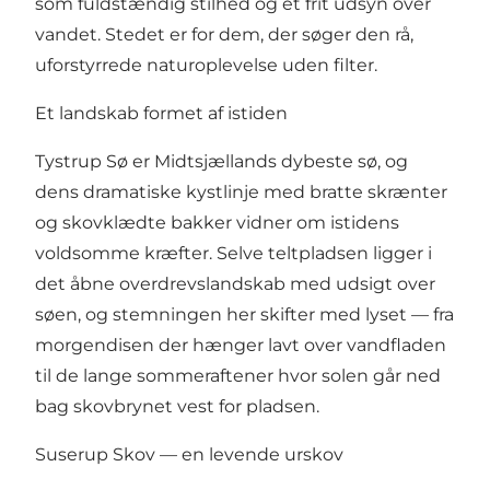
som fuldstændig stilhed og et frit udsyn over
vandet. Stedet er for dem, der søger den rå,
uforstyrrede naturoplevelse uden filter.
Et landskab formet af istiden
Tystrup Sø er Midtsjællands dybeste sø, og
dens dramatiske kystlinje med bratte skrænter
og skovklædte bakker vidner om istidens
voldsomme kræfter. Selve teltpladsen ligger i
det åbne overdrevslandskab med udsigt over
søen, og stemningen her skifter med lyset — fra
morgendisen der hænger lavt over vandfladen
til de lange sommeraftener hvor solen går ned
bag skovbrynet vest for pladsen.
Suserup Skov — en levende urskov