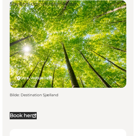
Shelters og naturlejrpladser
Sorø, Vestsjælland
Bilde
:
Destination Sjælland
Book her