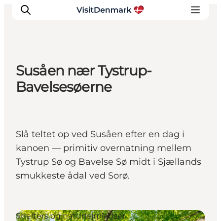
Susåen nær Tystrup-
Inspirasjon
Bavelsesøerne
Reisemål
Aktiviteter
Overnatting
Slå teltet op ved Susåen efter en dag i
Planlegg reisen
kanoen — primitiv overnatning mellem
Tystrup Sø og Bavelse Sø midt i Sjællands
smukkeste ådal ved Sorø.
Shelters og naturlejrpladser