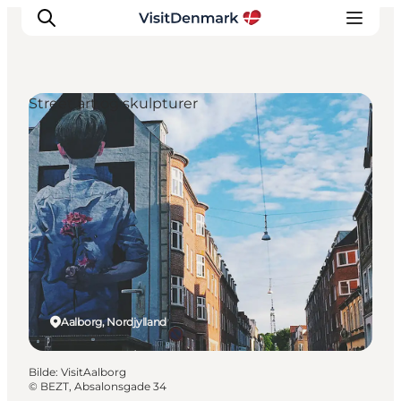
Street art og skulpturer
Inspirasjon
Reisemål
Aktiviteter
Overnatting
Planlegg reisen
Aalborg, Nordjylland
Bilde
:
VisitAalborg
©
BEZT, Absalonsgade 34