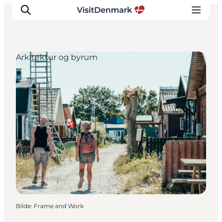
Arkitektur og byrum
Inspirasjon
Reisemål
Aktiviteter
Overnatting
Planlegg reisen
Bilde
:
Frame and Work