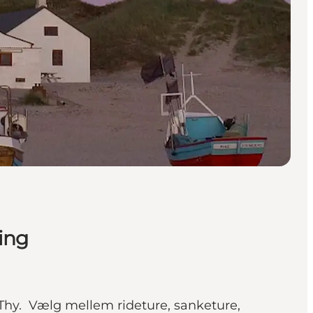
ring
k Thy. Vælg mellem rideture, sanketure,