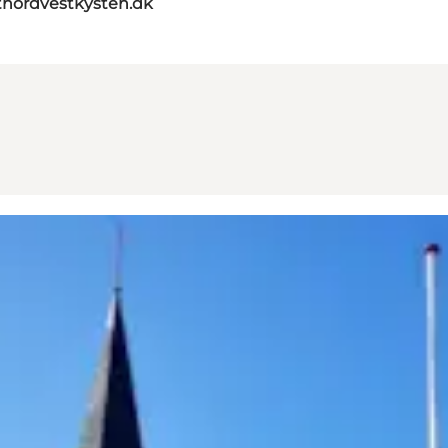
tnordvestkysten.dk