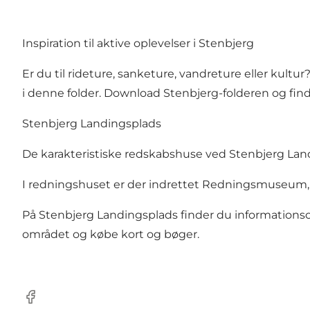
Inspiration til aktive oplevelser i Stenbjerg
Er du til rideture, sanketure, vandreture eller kult
i denne folder. Download
Stenbjerg-folderen
og find
Stenbjerg Landingsplads
De karakteristiske redskabshuse ved Stenbjerg Landi
I redningshuset er der indrettet Redningsmuseum, 
På Stenbjerg Landingsplads finder du informationsce
området og købe kort og bøger.
Facebook