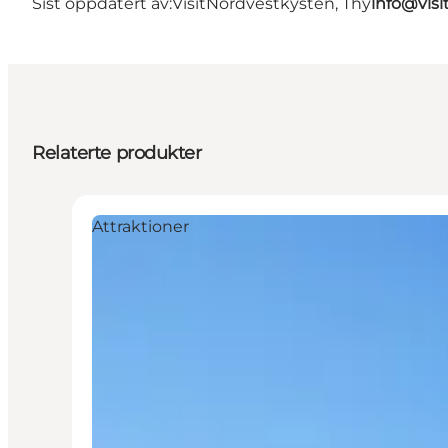
Sist oppdatert av:
VisitNordvestkysten, Thy
info@visi
Relaterte produkter
Attraktioner