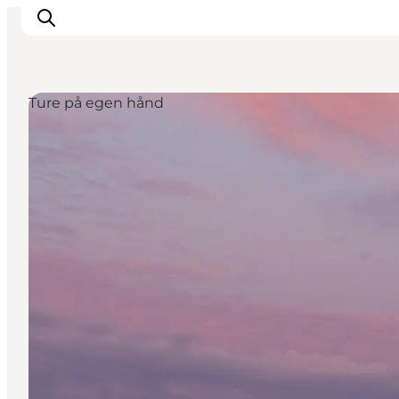
Ture på egen hånd
Inspirasjon
Reisemål
Aktiviteter
Overnatting
Planlegg reisen