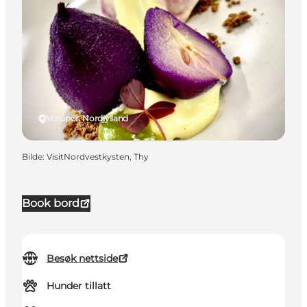
Vorupør, Nordjylland
Bilde
:
VisitNordvestkysten, Thy
Book bord
Besøk nettside
Hunder tillatt