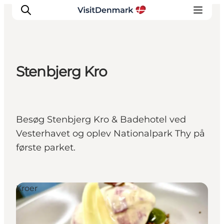
Stenbjerg Kro
Inspirasjon
Reisemål
Aktiviteter
Besøg Stenbjerg Kro & Badehotel ved
Overnatting
Vesterhavet og oplev Nationalpark Thy på
Planlegg reisen
første parket.
Kroer