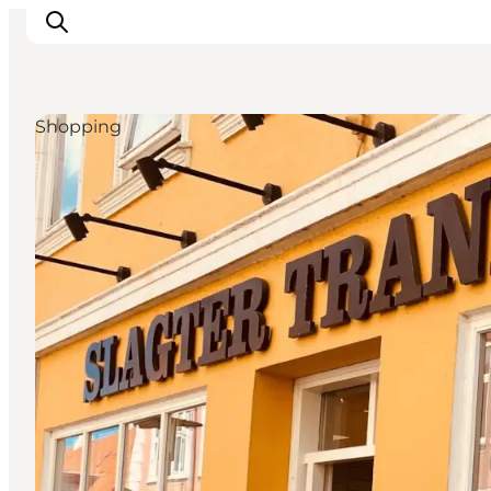
Shopping
Inspirasjon
Reisemål
Aktiviteter
Overnatting
Planlegg reisen