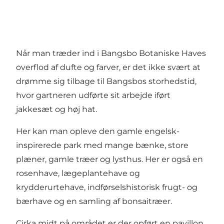
Når man træder ind i Bangsbo Botaniske Haves
overflod af dufte og farver, er det ikke svært at
drømme sig tilbage til Bangsbos storhedstid,
hvor gartneren udførte sit arbejde iført
jakkesæt og høj hat.
Her kan man opleve den gamle engelsk-
inspirerede park med mange bænke, store
plæner, gamle træer og lysthus. Her er også en
rosenhave, lægeplantehave og
krydderurtehave, indførselshistorisk frugt- og
bærhave og en samling af bonsaitræer.
Cirka midt på området er der opført en pavillon