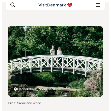
Haver og parker
Inspirasjon
Reisemål
Aktiviteter
Overnatting
Planlegg reisen
Frederikshavn, Nordjylland
Bilde
:
frame and work