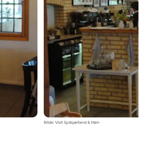
Bilde
:
Visit Sydsjælland & Møn