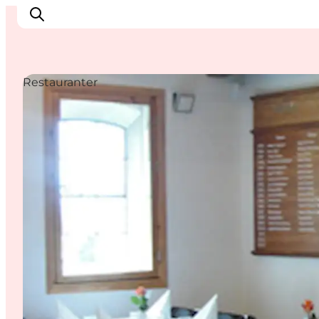
Restauranter
Inspirasjon
Reisemål
Aktiviteter
Overnatting
Planlegg reisen