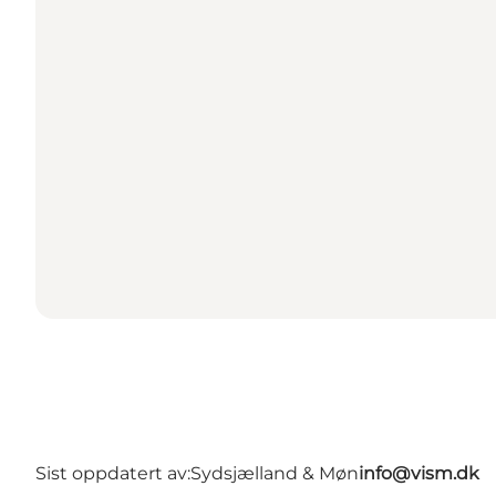
Sist oppdatert av:
Sydsjælland & Møn
info@vism.dk