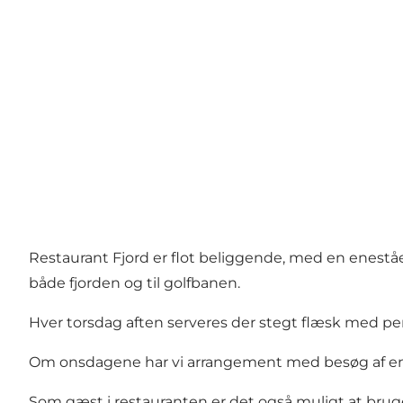
Restaurant Fjord er flot beliggende, med en enestå
både fjorden og til golfbanen.
Hver torsdag aften serveres der stegt flæsk med persi
Om onsdagene har vi arrangement med besøg af ente
Som gæst i restauranten er det også muligt at brug