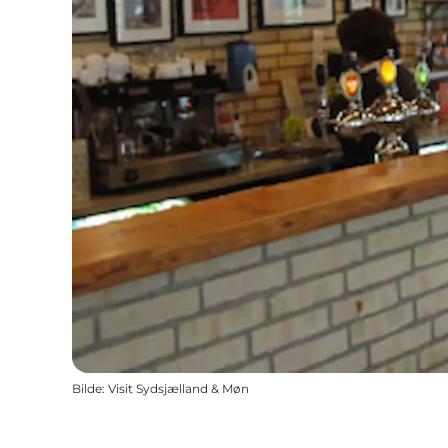
Bilde
:
Visit Sydsjælland & Møn