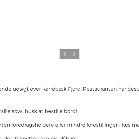
Forrige
Neste
ende udsigt over Karrebæk Fjord. Restauranten har desu
lle sovs, husk at bestille bord!
n foredragsholdere eller mindre forestillinger - læs m
e den tilknyttede minigolf bane.