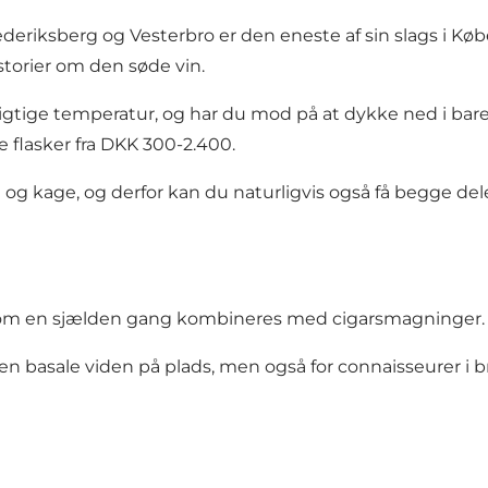
riksberg og Vesterbro er den eneste af sin slags i Køb
storier om den søde vin.
rigtige temperatur, og har du mod på at dykke ned i baren
e flasker fra DKK 300-2.400.
og kage, og derfor kan du naturligvis også få begge de
 som en sjælden gang kombineres med cigarsmagninger.
 den basale viden på plads, men også for connaisseurer i