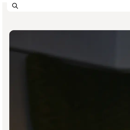
Cafeer
Inspirasjon
Reisemål
Aktiviteter
Overnatting
Planlegg reisen