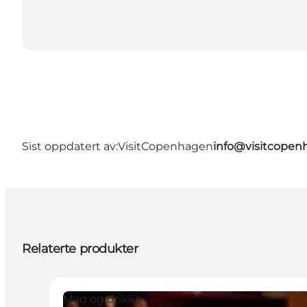
Sist oppdatert av:
VisitCopenhagen
info@visitcope
Relaterte produkter
Mad og drikke