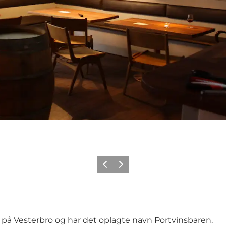
Forrige
Neste
på Vesterbro og har det oplagte navn Portvinsbaren.