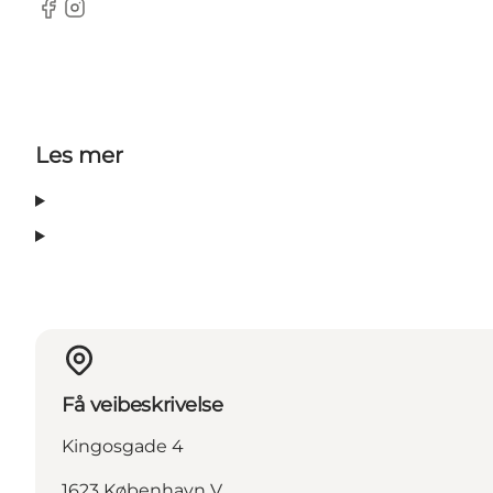
Facebook
Instagram
Les mer
Få veibeskrivelse
Kingosgade 4
1623 København V