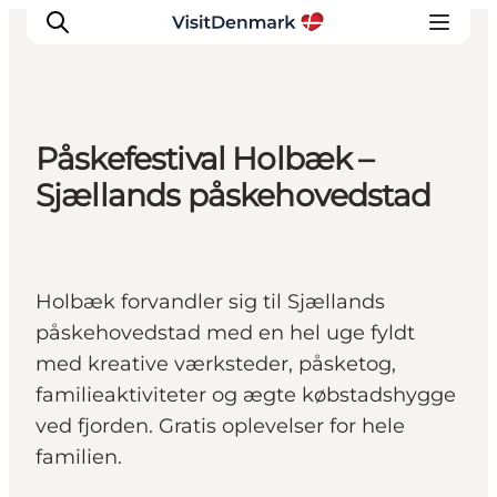
Påskefestival Holbæk –
Inspirasjon
Sjællands påskehovedstad
Reisemål
Aktiviteter
Overnatting
Holbæk forvandler sig til Sjællands
Planlegg reisen
påskehovedstad med en hel uge fyldt
med kreative værksteder, påsketog,
familieaktiviteter og ægte købstadshygge
ved fjorden. Gratis oplevelser for hele
familien.