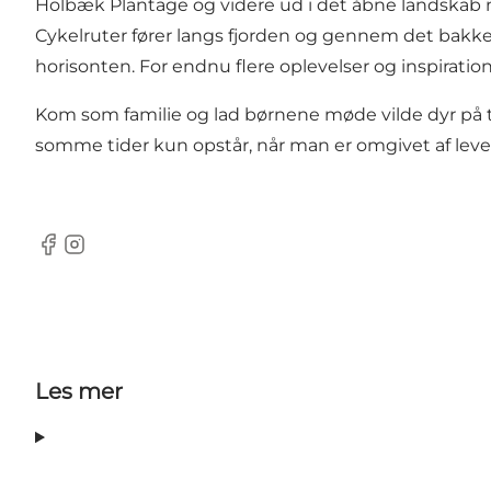
Holbæk Plantage og videre ud i det åbne landskab mo
Cykelruter fører langs fjorden og gennem det bak
horisonten. For endnu flere oplevelser og inspira
Kom som familie og lad børnene møde vilde dyr på 
somme tider kun opstår, når man er omgivet af leve
Facebook
Instagram
Les mer