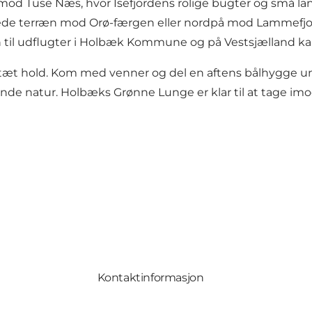
d Tuse Næs, hvor Isefjordens rolige bugter og små landsb
kede terræn mod Orø-færgen eller nordpå mod Lammefj
tion til udflugter i Holbæk Kommune og på Vestsjælland
tæt hold. Kom med venner og del en aftens bålhygge un
nde natur. Holbæks Grønne Lunge er klar til at tage im
Kontaktinformasjon