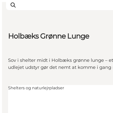
Holbæks Grønne Lunge
Inspirasjon
Reisemål
Aktiviteter
Sov i shelter midt i Holbæks grønne lunge – et
Overnatting
udlejet udstyr gør det nemt at komme i gang me
Planlegg reisen
Shelters og naturlejrpladser