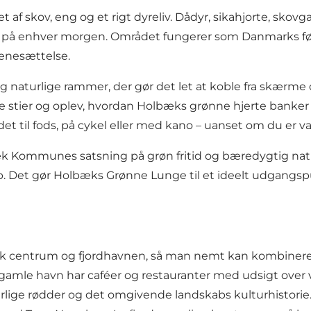
af skov, eng og et rigt dyreliv. Dådyr, sikahjorte, skovg
ør på enhver morgen. Området fungerer som Danmarks før
enesættelse.
 naturlige rammer, der gør det let at koble fra skærme o
stier og oplev, hvordan Holbæks grønne hjerte banker 
 til fods, på cykel eller med kano – uanset om du er vant t
 Kommunes satsning på grøn fritid og bæredygtig naturf
. Det gør Holbæks Grønne Lunge til et ideelt udgangsp
æk centrum og fjordhavnen, så man nemt kan kombinere
 gamle havn har caféer og restauranter med udsigt over
ige rødder og det omgivende landskabs kulturhistorie