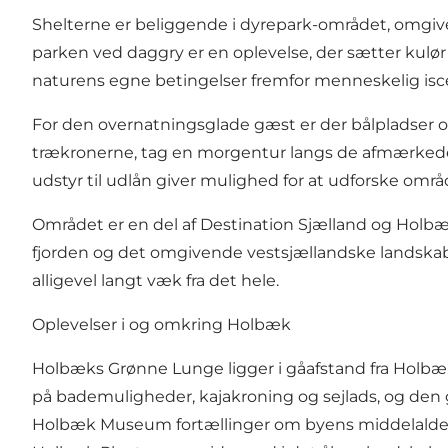
Shelterne er beliggende i dyrepark-området, omgivet 
parken ved daggry er en oplevelse, der sætter kul
naturens egne betingelser fremfor menneskelig isc
For den overnatningsglade gæst er der bålpladser og
trækronerne, tag en morgentur langs de afmærkede 
udstyr til udlån giver mulighed for at udforske området
Området er en del af
Destination Sjælland
og Holbæk
fjorden og det omgivende vestsjællandske landskab
alligevel langt væk fra det hele.
Oplevelser i og omkring Holbæk
Holbæks Grønne Lunge ligger i gåafstand fra Holb
på bademuligheder, kajakroning og sejlads, og den
Holbæk Museum fortællinger om byens middelalderl