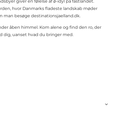
yer giver en følelse af ø-idyl på fastlandet.
orden, hvor Danmarks fladeste landskab møder
 kan man besøge
destinationsjaelland.dk
.
der åben himmel. Kom alene og find den ro, der
od dig, uanset hvad du bringer med.