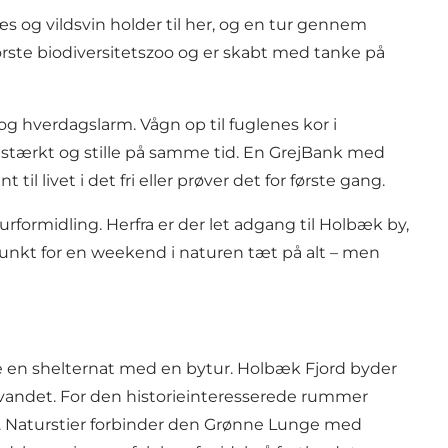
æs og vildsvin holder til her, og en tur gennem
ste biodiversitetszoo og er skabt med tanke på
g hverdagslarm. Vågn op til fuglenes kor i
stærkt og stille på samme tid. En GrejBank med
il livet i det fri eller prøver det for første gang.
ormidling. Herfra er der let adgang til Holbæk by,
unkt for en weekend i naturen tæt på alt – men
 en shelternat med en bytur. Holbæk Fjord byder
 vandet. For den historieinteresserede rummer
. Naturstier forbinder den Grønne Lunge med