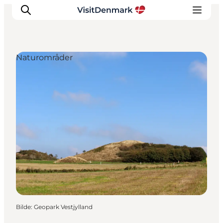
Naturområder
Inspirasjon
Reisemål
Aktiviteter
Overnatting
Planlegg reisen
Bilde
:
Geopark Vestjylland