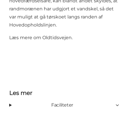
hovedfærdselsåre, kan blandt andet skyldes, at
randmorænen har udgjort et vandskel, så det
var muligt at gå tørskoet langs randen af
Hovedopholdslinjen.
Læs mere om Oldtidsvejen.
Les mer
Faciliteter