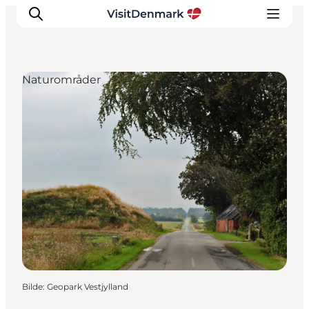
Naturområder
Inspirasjon
Reisemål
Aktiviteter
Overnatting
Planlegg reisen
Bilde
:
Geopark Vestjylland