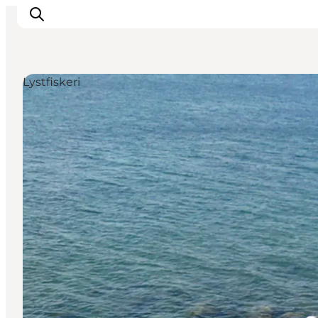
Lystfiskeri
Inspirasjon
Reisemål
Aktiviteter
Overnatting
Planlegg reisen