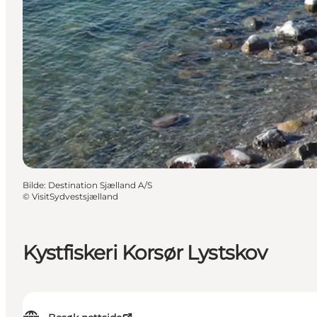
Bilde
:
Destination Sjælland A/S
©
VisitSydvestsjælland
Kystfiskeri Korsør Lystskov