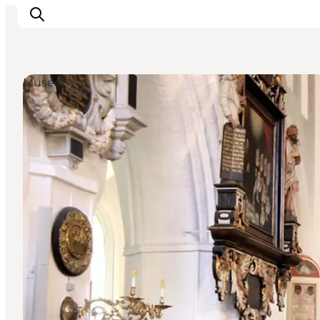
Museer
Inspirasjon
Reisemål
Aktiviteter
Overnatting
Planlegg reisen