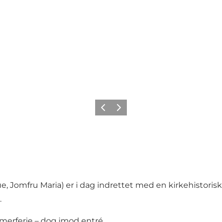
Forrige
Neste
r Frue, Jomfru Maria) er i dag indrettet med en kirkehistor
.
merferie – dog imod entré.