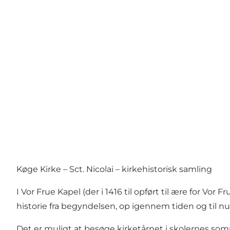
Køge Kirke – Sct. Nicolai – kirkehistorisk samling
I Vor Frue Kapel (der i 1416 til opført til ære for Vo
historie fra begyndelsen, op igennem tiden og til nu
Det er muligt at besøge kirketårnet i skolernes som