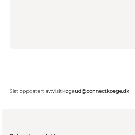
Sist oppdatert av:
VisitKøge
ud@connectkoege.dk