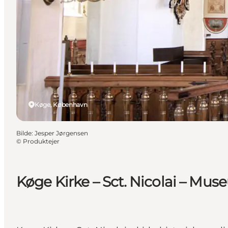
Køge, København
Bilde
:
Jesper Jørgensen
©
Produktejer
Køge Kirke – Sct. Nicolai – Mu