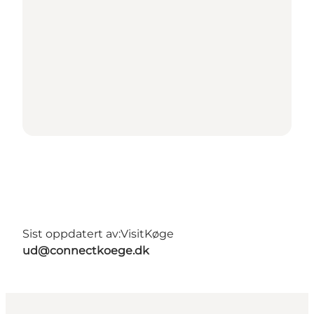
Sist oppdatert av:
VisitKøge
ud@connectkoege.dk