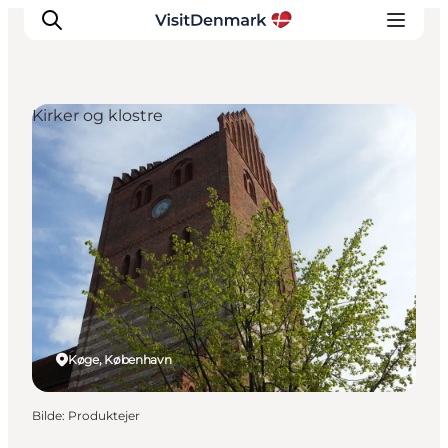
Kirker og klostre
Inspirasjon
Reisemål
Aktiviteter
Overnatting
Planlegg reisen
Køge, København
Bilde
:
Produktejer