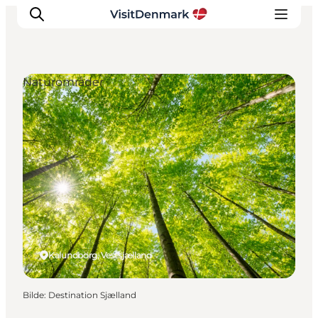
Naturområder
Inspirasjon
Reisemål
Aktiviteter
Overnatting
Planlegg reisen
Kalundborg, Vestsjælland
Bilde
:
Destination Sjælland