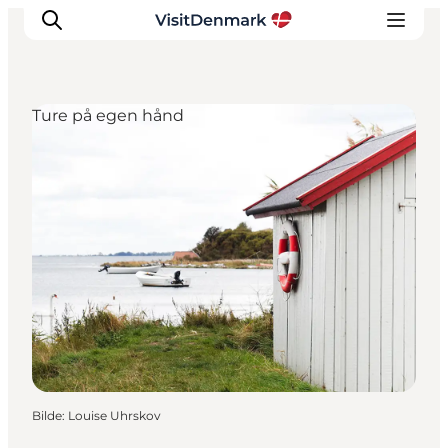
Ture på egen hånd
Inspirasjon
Reisemål
Aktiviteter
Overnatting
Planlegg reisen
Bilde
:
Louise Uhrskov