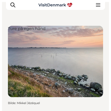
Ture på egen hånd
Inspirasjon
Reisemål
Aktiviteter
Overnatting
Planlegg reisen
Bilde
:
Mikkel Jézéquel