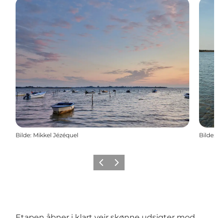
Bilde
:
Mikkel Jézéquel
Bilde
:
Forrige
Neste
Etapen åbner i klart vejr skønne udsigter mod