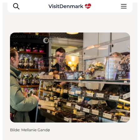
Lokale smagsoplevelser
Inspirasjon
Reisemål
Aktiviteter
Overnatting
Planlegg reisen
Bilde
:
Mellanie Gandø