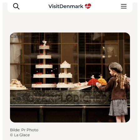
Cafeer
Inspirasjon
Reisemål
Aktiviteter
Overnatting
Planlegg reisen
Bilde
:
Pr Photo
©
La Glace