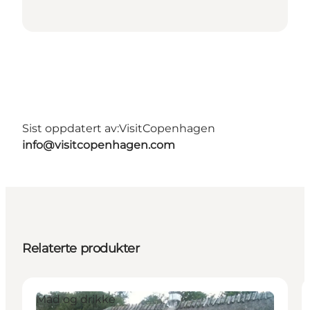
Sist oppdatert av:
VisitCopenhagen
info@visitcopenhagen.com
Relaterte produkter
Mad og drikke