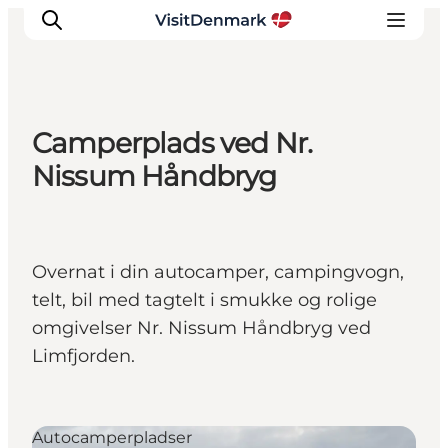
Camperplads ved Nr.
Inspirasjon
Nissum Håndbryg
Reisemål
Aktiviteter
Overnatting
Overnat i din autocamper, campingvogn,
Planlegg reisen
telt, bil med tagtelt i smukke og rolige
omgivelser Nr. Nissum Håndbryg ved
Limfjorden.
Autocamperpladser