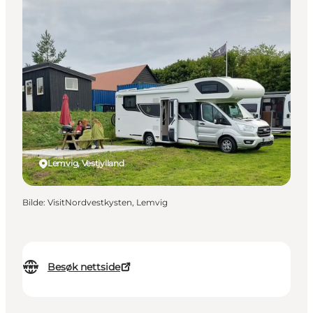
Lemvig, Vestjylland
Bilde
:
VisitNordvestkysten, Lemvig
Besøk nettside