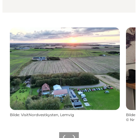
Bilde
:
VisitNordvestkysten, Lemvig
Bilde
:
©
Nr 