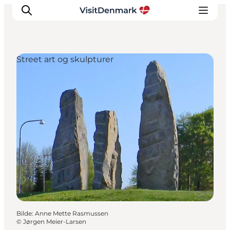
Street art og skulpturer
Inspirasjon
Reisemål
Aktiviteter
Overnatting
Planlegg reisen
Bilde
:
Anne Mette Rasmussen
©
Jørgen Meier-Larsen