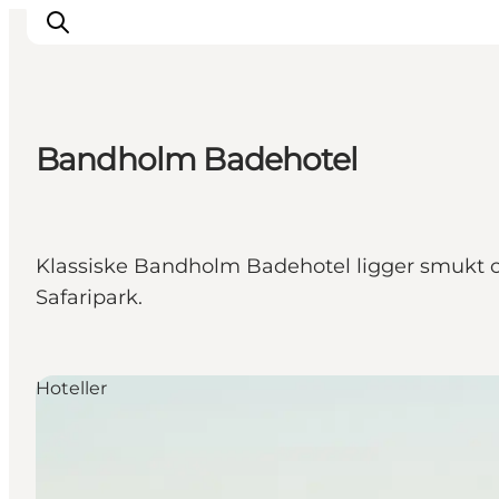
Bandholm Badehotel
Inspirasjon
Reisemål
Aktiviteter
Klassiske Bandholm Badehotel ligger smukt o
Overnatting
Safaripark.
Planlegg reisen
Hoteller