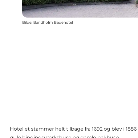
Bilde
:
Bandholm Badehotel
Hotellet stammer helt tilbage fra 1692 og blev i 188
gule bindingsværkshuse og gamle pakhuse.