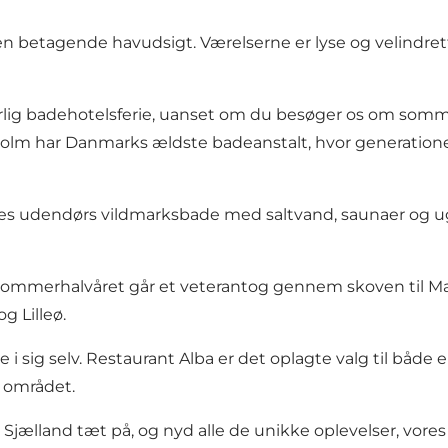
 en betagende havudsigt. Værelserne er lyse og velindre
ig badehotelsferie, uanset om du besøger os om sommeren 
holm har Danmarks ældste badeanstalt, hvor generatione
es udendørs vildmarksbade med saltvand, saunaer og ugen
er i sommerhalvåret går et veterantog gennem skoven til 
og Lilleø.
i sig selv.
Restaurant Alba
er det oplagte valg til både 
i området.
Sjælland tæt på, og nyd alle de unikke oplevelser, vo