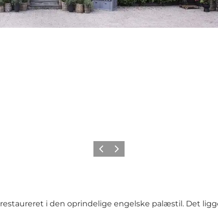
Forrige
Neste
6 restaureret i den oprindelige engelske palæstil. Det l