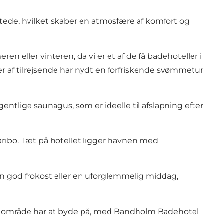
ttede, hvilket skaber en atmosfære af komfort og
eller vinteren, da vi er et af de få badehoteller i
r af tilrejsende har nydt en forfriskende svømmetur
tlige saunagus, som er ideelle til afslapning efter
Maribo. Tæt på hotellet ligger havnen med
en god frokost eller en uforglemmelig middag,
res område har at byde på, med Bandholm Badehotel