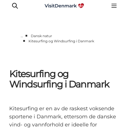
■
…
Dansk natur
■
Kitesurfing og Windsurfing i Danmark
Inspirasjon
Reisemål
Aktiviteter
Kitesurfing og
Overnatting
Planlegg reisen
Windsurfing i Danmark
Kitesurfing er en av de raskest voksende
sportene i Danmark, ettersom de danske
vind- og vannforhold er ideelle for