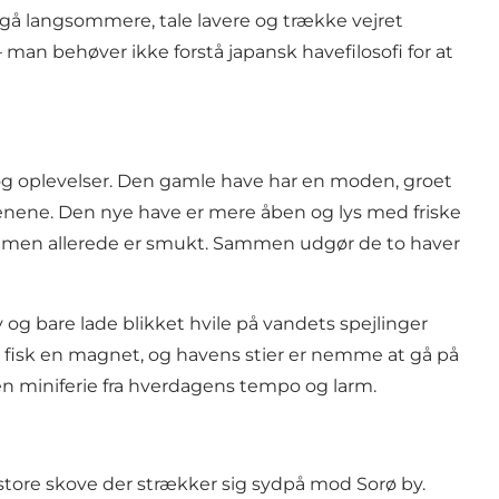
gå langsommere, tale lavere og trække vejret
an behøver ikke forstå japansk havefilosofi for at
 og oplevelser. Den gamle have har en moden, groet
 stenene. Den nye have er mere åben og lys med friske
t, men allerede er smukt. Sammen udgør de to haver
og bare lade blikket hvile på vandets spejlinger
e fisk en magnet, og havens stier er nemme at gå på
en miniferie fra hverdagens tempo og larm.
store skove der strækker sig sydpå mod Sorø by.