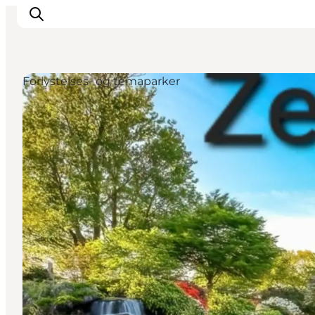
Forlystelses- og temaparker
Inspirasjon
Reisemål
Aktiviteter
Overnatting
Planlegg reisen