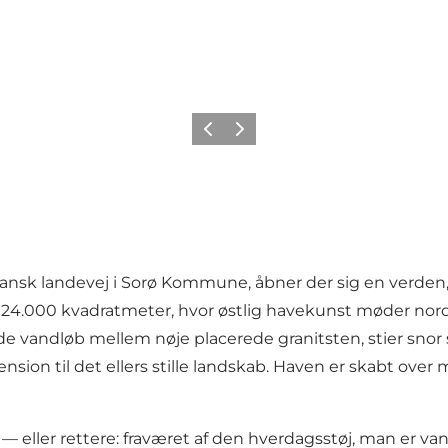
Forrige
Neste
dansk landevej i Sorø Kommune, åbner der sig en verden,
 24.000 kvadratmeter, hvor østlig havekunst møder nor
nde vandløb mellem nøje placerede granitsten, stier sno
imension til det ellers stille landskab. Haven er skabt o
ller rettere: fraværet af den hverdagsstøj, man er vant 