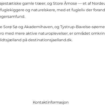
 majestætiske gamle træer, og Store Åmose — et af Nor
 fuglekiggere og naturelskere, med et fugleliv der fora
 jægersamfund.
 Sorø Sø og Akademihaven, og Tystrup-Bavelse-søernes f
 ro med mere aktive naturoplevelser, er området omkrin
 Midtsjælland på
destinationsjaelland.dk
.
Kontaktinformasjon