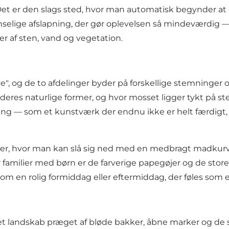
et er den slags sted, hvor man automatisk begynder at 
lige afslapning, der gør oplevelsen så mindeværdig — m
af sten, vand og vegetation.
e", og de to afdelinger byder på forskellige stemninger
d i deres naturlige former, og hvor mosset ligger tykt på
kling — som et kunstværk der endnu ikke er helt færdig
ser, hvor man kan slå sig ned med en medbragt madkurv 
 familier med børn er de farverige papegøjer og de stor
om en rolig formiddag eller eftermiddag, der føles som 
 et landskab præget af bløde bakker, åbne marker og de 