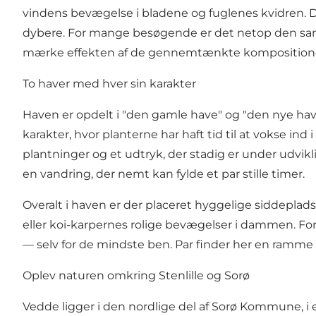
vindens bevægelse i bladene og fuglenes kvidren. D
dybere. For mange besøgende er det netop den sanse
mærke effekten af de gennemtænkte kompositioner 
To haver med hver sin karakter
Haven er opdelt i "den gamle have" og "den nye hav
karakter, hvor planterne har haft tid til at vokse in
plantninger og et udtryk, der stadig er under udvi
en vandring, der nemt kan fylde et par stille timer.
Overalt i haven er der placeret hyggelige siddeplad
eller koi-karpernes rolige bevægelser i dammen. For
— selv for de mindste ben. Par finder her en ramme 
Oplev naturen omkring Stenlille og Sorø
Vedde ligger i den nordlige del af Sorø Kommune, i