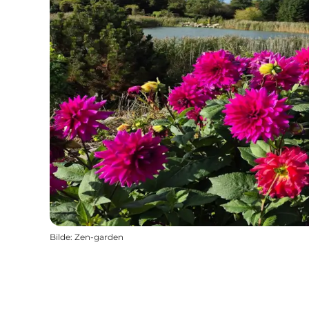
Bilde
:
Zen-garden