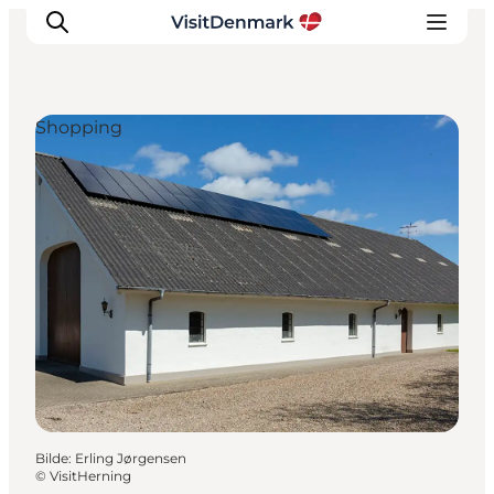
Shopping
Inspirasjon
Reisemål
Aktiviteter
Overnatting
Planlegg reisen
Bilde
:
Erling Jørgensen
©
VisitHerning