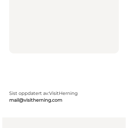
Sist oppdatert av:
VisitHerning
mail@visitherning.com