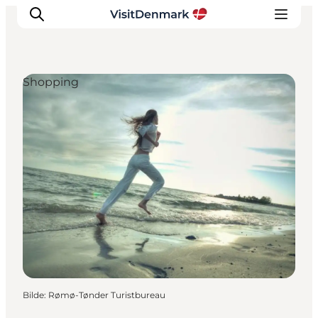
Shopping
Inspirasjon
Reisemål
Aktiviteter
Overnatting
Planlegg reisen
Bilde
:
Rømø-Tønder Turistbureau