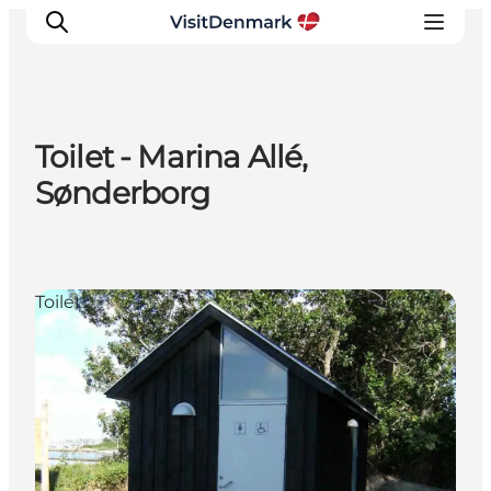
Toilet - Marina Allé,
Inspirasjon
Sønderborg
Reisemål
Aktiviteter
Overnatting
Toilet
Planlegg reisen