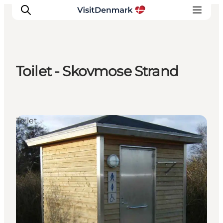
Toilet - Skovmose Strand
Inspirasjon
Reisemål
Aktiviteter
Toilet
Overnatting
Planlegg reisen