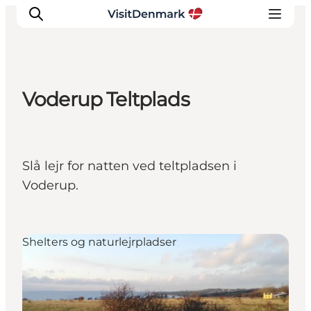
Voderup Teltplads
Inspirasjon
Reisemål
Aktiviteter
Slå lejr for natten ved teltpladsen i
Overnatting
Voderup.
Planlegg reisen
Shelters og naturlejrpladser