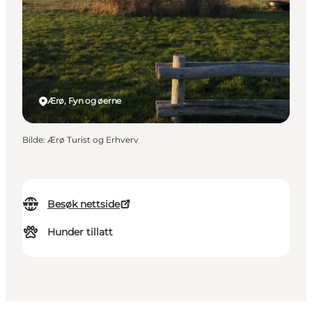
Ærø, Fyn og øerne
Bilde
:
Ærø Turist og Erhverv
Besøk nettside
Hunder tillatt