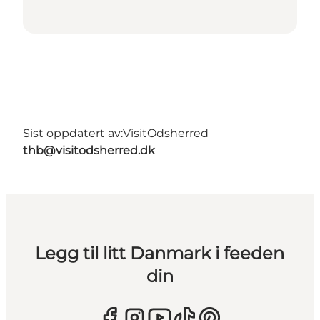
Sist oppdatert av:
VisitOdsherred
thb@visitodsherred.dk
Legg til litt Danmark i feeden
din