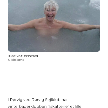
Bilde
:
VisitOdsherred
©
Iskattene
I Rørvig ved Rørvig Sejlklub har
vinterbaderklubben "Iskattene" et lille