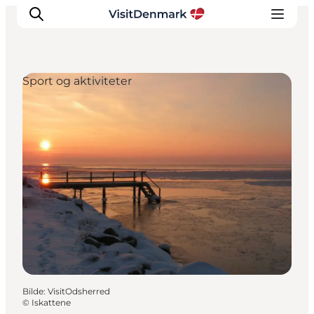
Sport og aktiviteter
Inspirasjon
Reisemål
Aktiviteter
Overnatting
Planlegg reisen
Bilde
:
VisitOdsherred
©
Iskattene