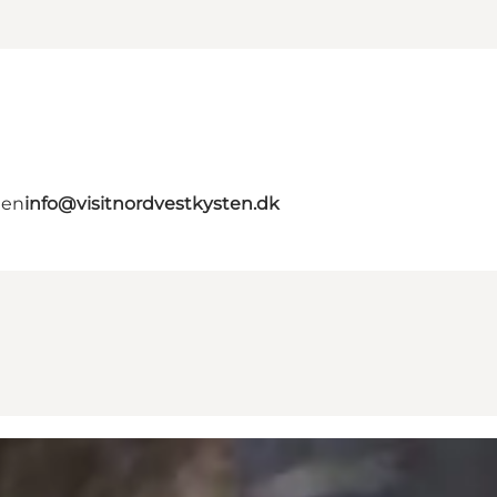
ten
info@visitnordvestkysten.dk