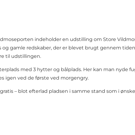
ldmoseporten indeholder en udstilling om Store Vildmos
s og gamle redskaber, der er blevet brugt gennem tiden. 
til udstillingen.
erplads med 3 hytter og bålplads. Her kan man nyde fugle
 igen ved de første ved morgengry.
 gratis – blot efterlad pladsen i samme stand som i ønsk