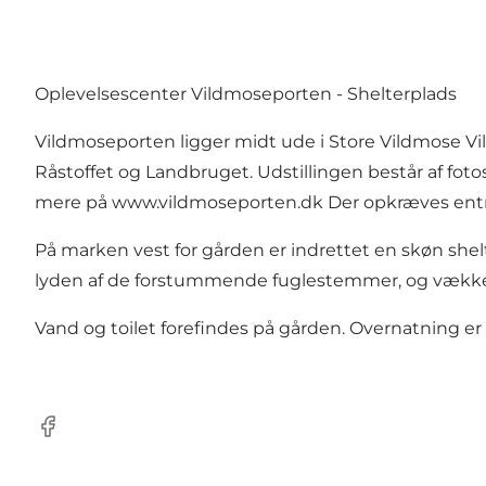
Oplevelsescenter Vildmoseporten - Shelterplads
Vildmoseporten ligger midt ude i Store Vildmose Vi
Råstoffet og Landbruget. Udstillingen består af foto
mere på www.vildmoseporten.dk Der opkræves entre 
På marken vest for gården er indrettet en skøn shelt
lyden af de forstummende fuglestemmer, og vækkes
Vand og toilet forefindes på gården. Overnatning er
Facebook