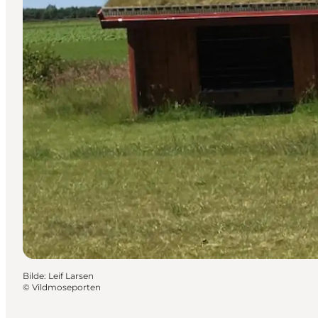
Bilde
:
Leif Larsen
©
Vildmoseporten