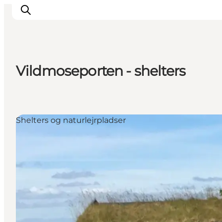
Vildmoseporten - shelters
Inspirasjon
Reisemål
Aktiviteter
Shelters og naturlejrpladser
Overnatting
Planlegg reisen