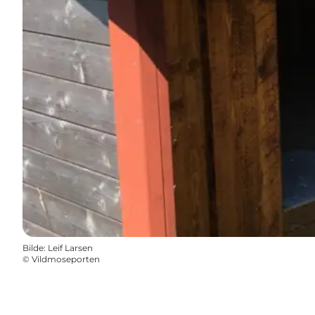
Bilde
:
Leif Larsen
©
Vildmoseporten