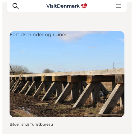
Fortidsminder og ruiner
Inspirasjon
Reisemål
Aktiviteter
Overnatting
Planlegg reisen
Bilde
:
Ishøj Turistbureau