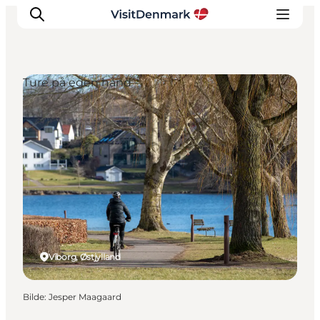
Ture på egen hånd
Inspirasjon
Reisemål
Aktiviteter
Overnatting
Planlegg reisen
Viborg, Østjylland
Bilde
:
Jesper Maagaard