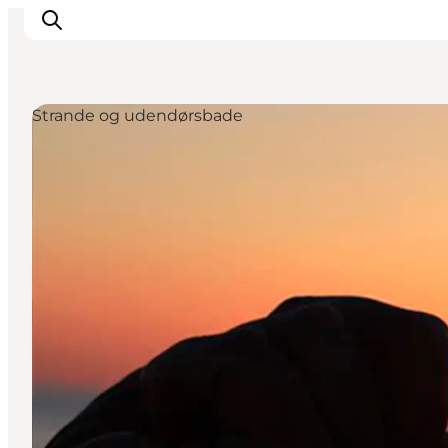
Strande og udendørsbade
Inspirasjon
Reisemål
Aktiviteter
Overnatting
Planlegg reisen