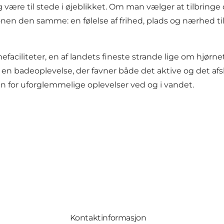
g være til stede i øjeblikket. Om man vælger at tilbring
n den samme: en følelse af frihed, plads og nærhed til n
aciliteter, en af landets fineste strande lige om hjørn
 en badeoplevelse, der favner både det aktive og det af
 for uforglemmelige oplevelser ved og i vandet.
Kontaktinformasjon