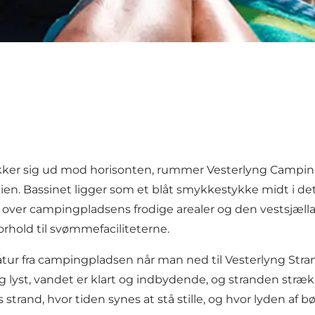
ækker sig ud mod horisonten, rummer
Vesterlyng Campi
lien. Bassinet ligger som et blåt smykkestykke midt i d
 over campingpladsens frodige arealer og den vestsjæll
hold til svømmefaciliteterne.
ur fra campingpladsen når man ned til Vesterlyng Strand
lyst, vandet er klart og indbydende, og stranden strækker
ags strand, hvor tiden synes at stå stille, og hvor lyden a