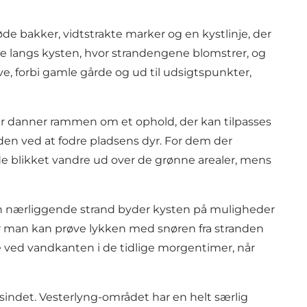
øde bakker, vidtstrakte marker og en kystlinje, der
re langs kysten, hvor strandengene blomstrer, og
e, forbi gamle gårde og ud til udsigtspunkter,
tur danner rammen om et ophold, der kan tilpasses
den ved at fodre pladsens dyr. For dem der
ade blikket vandre ud over de grønne arealer, mens
den nærliggende strand byder kysten på muligheder
or man kan prøve lykken med snøren fra stranden
idde ved vandkanten i de tidlige morgentimer, når
sindet. Vesterlyng-området har en helt særlig