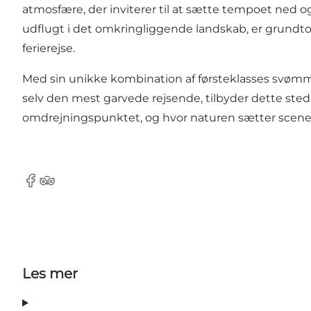
atmosfære, der inviterer til at sætte tempoet ned o
udflugt i det omkringliggende landskab, er grundtone
ferierejse.
Med sin unikke kombination af førsteklasses svømmef
selv den mest garvede rejsende, tilbyder dette sted
omdrejningspunktet, og hvor naturen sætter scenen
Facebook
TripAdvisor
Les mer