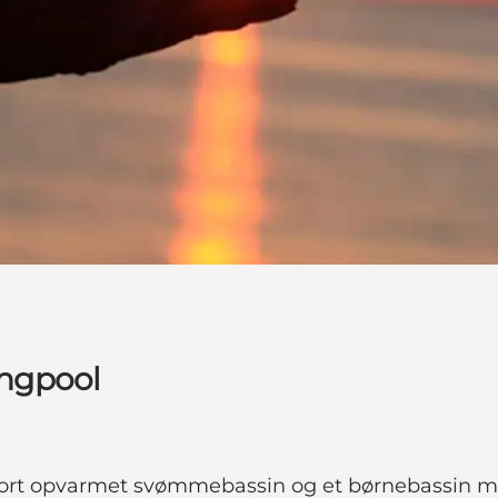
ngpool
tort opvarmet svømmebassin og et børnebassin me