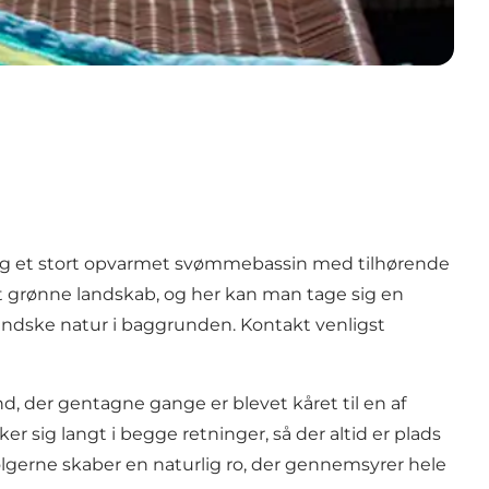
ng
et stort opvarmet svømmebassin med tilhørende
et grønne landskab, og her kan man tage sig en
andske natur i baggrunden. Kontakt venligst
, der gentagne gange er blevet kåret til en af
 sig langt i begge retninger, så der altid er plads
f bølgerne skaber en naturlig ro, der gennemsyrer hele