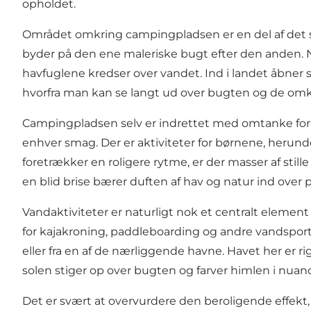
opholdet.
Området omkring campingpladsen er en del af det 
byder på den ene maleriske bugt efter den anden. N
havfuglene kredser over vandet. Ind i landet åbner s
hvorfra man kan se langt ud over bugten og de omk
Campingpladsen selv er indrettet med omtanke for fa
enhver smag. Der er aktiviteter for børnene, herun
foretrækker en roligere rytme, er der masser af stil
en blid brise bærer duften af hav og natur ind over 
Vandaktiviteter er naturligt nok et centralt eleme
for kajakroning, paddleboarding og andre vandspor
eller fra en af de nærliggende havne. Havet her er ri
solen stiger op over bugten og farver himlen i nuanc
Det er svært at overvurdere den beroligende effekt,