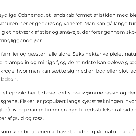
sydlige
Odsherred
, et landskab formet af istiden med bl
aturen her er generøs og varieret. Man kan gå lange tu
ig et netværk af stier og småveje, der fører gennem skov
ringliggende øer.
milier og gæster i alle aldre. Seks hektar velplejet na
der trampolin og minigolf, og de mindste kan opleve glæ
le kroge, hvor man kan sætte sig med en bog eller blot l
pladsen.
nt i et ophold her. Ud over det store svømmebassin og 
tsgrene. Fiskeri er populært langs kyststrækningen, hv
gt på liv, og mange finder en dyb tilfredsstillelse i at s
er af guld og rosa.
 som kombinationen af hav, strand og grøn natur har på 