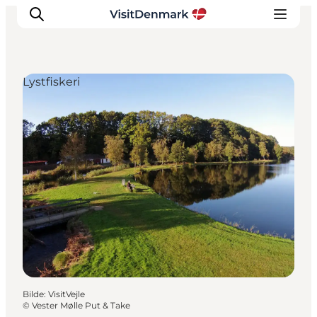
Lystfiskeri
Inspirasjon
Reisemål
Aktiviteter
Overnatting
Planlegg reisen
Bilde
:
VisitVejle
©
Vester Mølle Put & Take