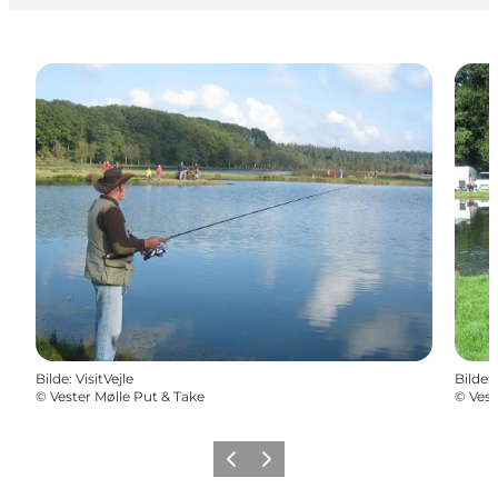
Bilde
:
VisitVejle
Bilde
:
©
Vester Mølle Put & Take
©
Vest
Forrige
Neste